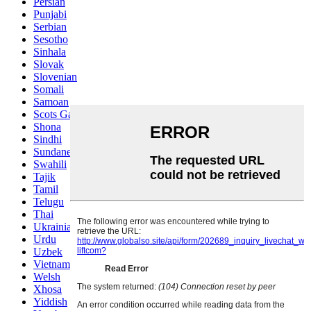
Persian
Punjabi
Serbian
Sesotho
Sinhala
Slovak
Slovenian
Somali
Samoan
Scots Gaelic
Shona
Sindhi
Sundanese
Swahili
Tajik
Tamil
Telugu
Thai
Ukrainian
Urdu
Uzbek
Vietnamese
Welsh
Xhosa
Yiddish