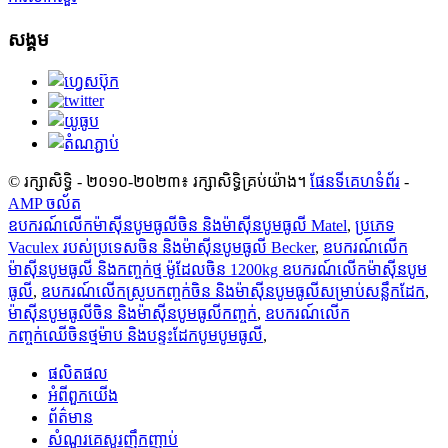
សង្គម
© រក្សាសិទ្ធិ - ២០១០-២០២៣៖ រក្សាសិទ្ធិគ្រប់យ៉ាង។
ផែនទីគេហទំព័រ
-
AMP ចល័ត
ឧបករណ៍លើកម៉ាស៊ីនបូមធូលីចិន និងម៉ាស៊ីនបូមធូលី Matel
,
ប្រភេទ
Vaculex របស់ប្រទេសចិន និងម៉ាស៊ីនបូមធូលី Becker
,
ឧបករណ៍លើក
ម៉ាស៊ីនបូមធូលី និងកញ្ចក់ថ្ម ម៉ូដែលចិន 1200kg ឧបករណ៍លើកម៉ាស៊ីនបូម
ធូលី
,
ឧបករណ៍លើកស្រូបកញ្ចក់ចិន និងម៉ាស៊ីនបូមធូលីសម្រាប់សន្លឹកដែក
,
ម៉ាស៊ីនបូមធូលីចិន និងម៉ាស៊ីនបូមធូលីកញ្ចក់
,
ឧបករណ៍លើក
កញ្ចក់ឈើចិនថ្មម៉ាប និងបន្ទះដែកបូមបូមធូលី
,
ផលិតផល
អំពីពួកយើង
ព័ត៌មាន
សំណួរគេសួរញឹកញាប់