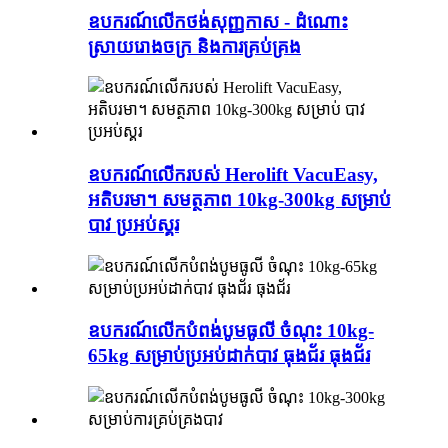
ឧបករណ៍លើកថង់សុញ្ញកាស - ដំណោះ
ស្រាយរោងចក្រ និងការគ្រប់គ្រង
ឧបករណ៍លើករបស់ Herolift VacuEasy,
អតិបរមា។ សមត្ថភាព 10kg-300kg សម្រាប់
បាវ ប្រអប់ស្គរ
ឧបករណ៍លើកបំពង់បូមធូលី ចំណុះ 10kg-
65kg សម្រាប់ប្រអប់ដាក់បាវ ធុងជ័រ ធុងជ័រ