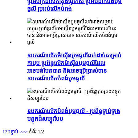
ប្រអប់ក្រដាសកាតុងធ្វើកេស ប្រអប់ដាក់ថង់បូម
ធូលី ប្រអប់លើកបំពង់
ឧបករណ៍លើកម៉ាស៊ីនបូមធូលីលក់ដាច់សម្រាប់
កាបូប ប្រព័ន្ធលើកម៉ាស៊ីនបូមធូលីដែល
អាចបត់បែនបាន និងអាចប្រើប្រាស់បាន
ឧបករណ៍លើកបំពង់បូមធូលី
ឧបករណ៍លើកបំពង់បូមធូលី - ប្រព័ន្ធគ្រប់គ្រង
បន្ទុកដ៏សម្បូរបែប
1
2
បន្ទាប់ >
>>
ទំព័រ 1/2