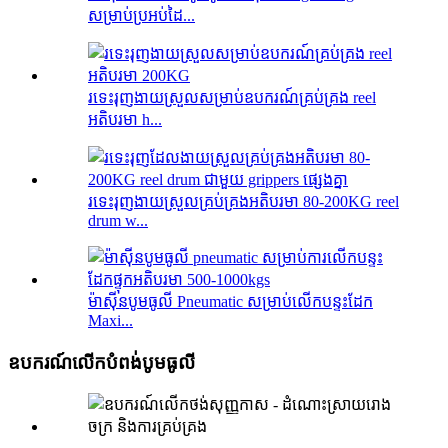
សម្រាប់ប្រអប់ដៃ...
រទេះរុញងាយស្រួលសម្រាប់ឧបករណ៍គ្រប់គ្រង reel
អតិបរមា h...
រទេះរុញងាយស្រួលគ្រប់គ្រងអតិបរមា 80-200KG reel
drum w...
ម៉ាស៊ីនបូមធូលី Pneumatic សម្រាប់លើកបន្ទះដែក
Maxi...
ឧបករណ៍លើកបំពង់បូមធូលី