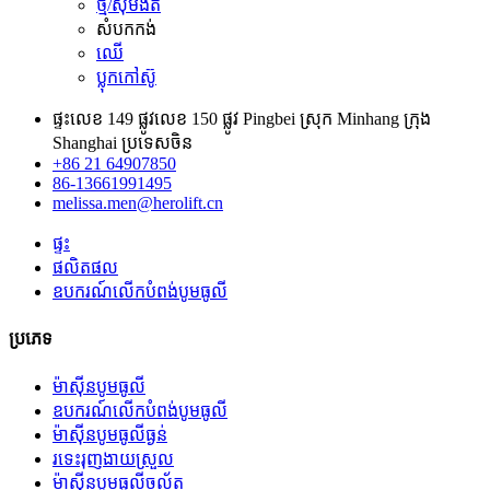
ថ្ម/ស៊ីម៉ងត៍
សំបកកង់
ឈើ
ប្លុកកៅស៊ូ
ផ្ទះលេខ 149 ផ្លូវលេខ 150 ផ្លូវ Pingbei ស្រុក Minhang ក្រុង
Shanghai ប្រទេសចិន
+86 21 64907850
86-13661991495
melissa.men@herolift.cn
ផ្ទះ
ផលិតផល
ឧបករណ៍លើកបំពង់បូមធូលី
ប្រភេទ
ម៉ាស៊ីនបូមធូលី
ឧបករណ៍លើកបំពង់បូមធូលី
ម៉ាស៊ីនបូមធូលីធ្ងន់
រទេះរុញងាយស្រួល
ម៉ាស៊ីនបូមធូលីចល័ត