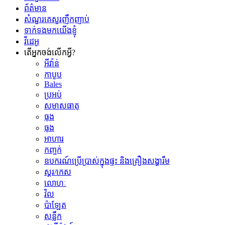
ព័ត៌មាន
សំណួរគេសួរញឹកញាប់
ទាក់ទងមកយើងខ្ញុំ
វីដេអូ
តើអ្នកចង់លើកអ្វី?
អីវ៉ាន់
កាបូប
Bales
ប្រអប់
សមាសធាតុ
ធុង
ធុង
អាហារ
កញ្ចក់
ឧបករណ៍ប្រើប្រាស់ក្នុងផ្ទះ និងគ្រឿងសង្ហារឹម
ស្គរ/កេស
លោហៈ
វិល
ប៉ាឡែត
សន្លឹក