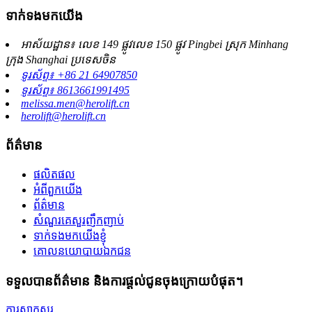
ទាក់ទងមកយើង
អាស័យដ្ឋាន៖ លេខ 149 ផ្លូវលេខ 150 ផ្លូវ Pingbei ស្រុក Minhang
ក្រុង Shanghai ប្រទេសចិន
ទូរស័ព្ទ៖ +86 21 64907850
ទូរស័ព្ទ៖ 8613661991495
melissa.men@herolift.cn
herolift@herolift.cn
ព័ត៌មាន
ផលិតផល
អំពីពួកយើង
ព័ត៌មាន
សំណួរគេសួរញឹកញាប់
ទាក់ទងមកយើងខ្ញុំ
គោលនយោបាយឯកជន
ទទួលបានព័ត៌មាន និងការផ្តល់ជូនចុងក្រោយបំផុត។
ការសាកសួរ