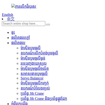
English
中文
ផ្ទះ
ផលិតផលក្តៅ
ផលិតផល
ម៉ាស៊ីនបូមធូលី
ឧបករណ៍លើកបំពង់បូមធូលី
ម៉ាស៊ីនបូមធូលីធ្ងន់
រទេះរុញងាយស្រួល
ម៉ាស៊ីនបូមធូលីចល័ត
សមាសធាតុបូមធូលី
Servo Balancer
ម៉ាស៊ីនបូមធូលីកញ្ចក់
ឧបករណ៍បំលែងខ្យល់
ប្រព័ន្ធ Jib Crane
ប្រព័ន្ធ Jib Crane និងប្រព័ន្ធផ្លូវដែក
អំពីពួកយើង