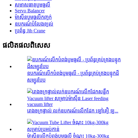
សមាសធាតុបូមធូលី
Servo Balancer
ម៉ាស៊ីនបូមធូលីកញ្ចក់
ឧបករណ៍បំលែងខ្យល់
ប្រព័ន្ធ Jib Crane
ផលិតផលពិសេស
ឧបករណ៍លើកបំពង់បូមធូលី - ប្រព័ន្ធគ្រប់គ្រងបន្ទុកដ៏
សម្បូរបែប
រោងចក្រផ្ទាល់ លក់ឧបករណ៍លើកដែក ឡៅតឿ ឡ...
ម៉ាស៊ីនលើកបំពង់បូមធូលី ចំណុះ 10kg-300kg