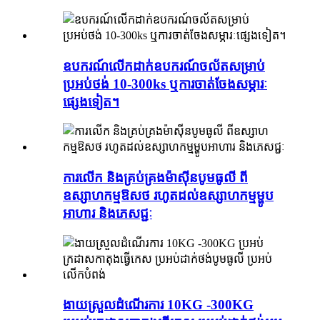
ឧបករណ៍លើកដាក់ឧបករណ៍ចល័តសម្រាប់
ប្រអប់ថង់ 10-300ks ឬការចាត់ចែងសម្ភារៈ
ផ្សេងទៀត។
ការលើក និងគ្រប់គ្រងម៉ាស៊ីនបូមធូលី ពី
ឧស្សាហកម្មឱសថ រហូតដល់ឧស្សាហកម្មម្ហូប
អាហារ និងភេសជ្ជៈ
ងាយស្រួលដំណើរការ 10KG -300KG